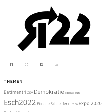
THEMEN
Demokratie
Batiment4
CSV
Educatioun
Esch2022
Expo 2020
Etienne Schneider
Europa