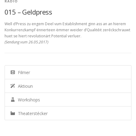
RADIO
015 – Geldpress
Well d’Press zu engem Deel vum Establishment ginn ass an an hierem
Konkurrenzkampf ënnerteen ëmmer weider d’Qualitéit zeréckschrauwt
huet se hiert revolutionärt Potential verluer.
(Sendung vum 26.05.2017)
Filmer
Aktioun
Workshops
Theaterstécker