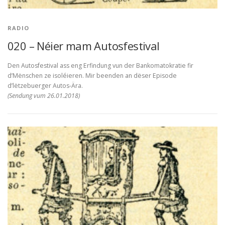
RADIO
020 – Néier mam Autosfestival
Den Autosfestival ass eng Erfindung vun der Bankomatokratie fir
d’Mënschen ze isoléieren. Mir beenden an dëser Episode
d’lëtzebuerger Autos-Ära.
(Sendung vum 26.01.2018)