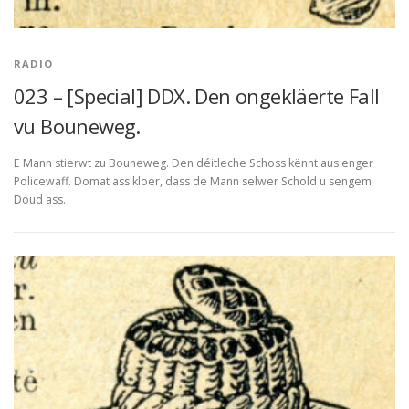
RADIO
023 – [Special] DDX. Den ongekläerte Fall
vu Bouneweg.
E Mann stierwt zu Bouneweg. Den déitleche Schoss kënnt aus enger
Policewaff. Domat ass kloer, dass de Mann selwer Schold u sengem
Doud ass.