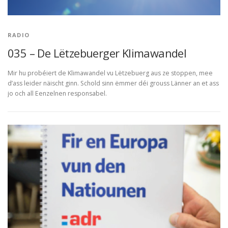
RADIO
035 – De Lëtzebuerger Klimawandel
Mir hu probéiert de Klimawandel vu Lëtzebuerg aus ze stoppen, mee
d’ass leider näischt ginn. Schold sinn ëmmer déi grouss Länner an et ass
jo och all Eenzelnen responsabel.