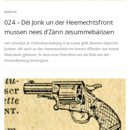
RADIO
024 – Déi Jonk un der Heemechtsfront
mussen nees d’Zänn zesummebäissen
Hei schwätzt är Zentralverwaltung. Eise Luew gëllt deenen daperen
Jonken, déi sech un der Heemeschtsfront ënnert d’Rieder vun eisem
Wuesstum geheien, fir dass eise FeierWon net am Bulli vun der
Emverdeelung ënnergeet.