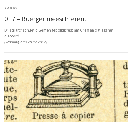
RADIO
017 – Buerger meeschteren!
D’Patriarchat huet d’Gemengepolitik fest am Grëff an dat ass net
d’accord.
(Sendung vum 28.07.2017)