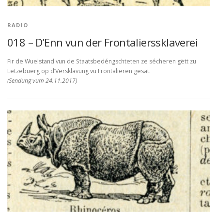
RADIO
018 – D’Enn vun der Frontalierssklaverei
Fir de Wuelstand vun de Staatsbedéngschteten ze sécheren gëtt zu
Lëtzebuerg op d’Versklavung vu Frontalieren gesat.
(Sendung vum 24.11.2017)