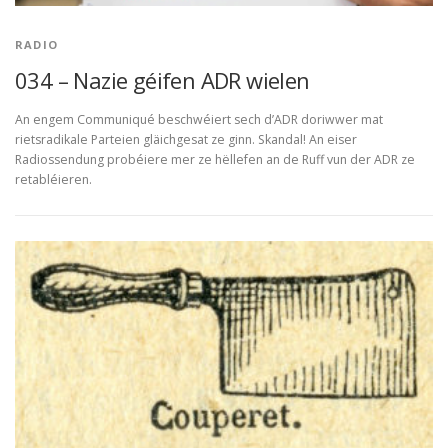
RADIO
034 – Nazie géifen ADR wielen
An engem Communiqué beschwéiert sech d’ADR doriwwer mat
rietsradikale Parteien gläichgesat ze ginn. Skandal! An eiser
Radiossendung probéiere mer ze hёllefen an de Ruff vun der ADR ze
retabléieren.