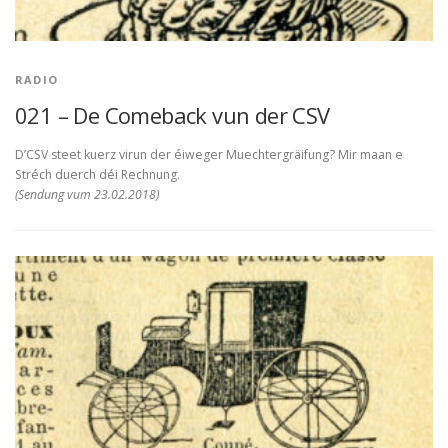
RADIO
021 – De Comeback vun der CSV
D’CSV steet kuerz virun der éiweger Muechtergräifung? Mir maan e
Stréch duerch déi Rechnung.
(Sendung vum 23.02.2018)