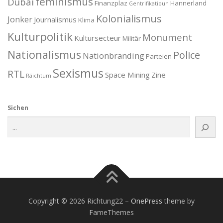
feminismus
Dubai
Finanzplaz
Hannerland
Gentrifikatioun
Kolonialismus
Jonker
Journalismus
Klima
Kulturpolitik
Monument
Kultursecteur
Militär
Nationalismus
Police
Nationbranding
Parteien
Sexismus
RTL
Space Mining
Zine
Räichtum
Sichen
Copyright © 2026 Richtung22
–
OnePress
theme by
FameThemes